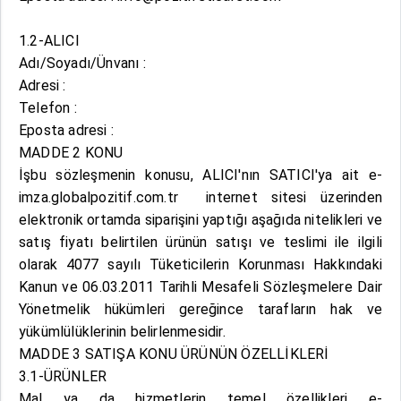
1.2-ALICI
Adı/Soyadı/Ünvanı :
Adresi :
Telefon :
Eposta adresi :
MADDE 2 KONU
İşbu sözleşmenin konusu, ALICI'nın SATICI'ya ait e-
imza.globalpozitif.com.tr internet sitesi üzerinden
elektronik ortamda siparişini yaptığı aşağıda nitelikleri ve
satış fiyatı belirtilen ürünün satışı ve teslimi ile ilgili
olarak 4077 sayılı Tüketicilerin Korunması Hakkındaki
Kanun ve 06.03.2011 Tarihli Mesafeli Sözleşmelere Dair
Yönetmelik hükümleri gereğince tarafların hak ve
yükümlülüklerinin belirlenmesidir.
MADDE 3 SATIŞA KONU ÜRÜNÜN ÖZELLİKLERİ
3.1-ÜRÜNLER
Mal ya da hizmetlerin temel özellikleri e-