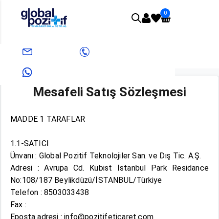
0
Anasayfa
Mesafeli Satış Sözleşmesi
info@pozitifeticaret.com
+908503033438
Mesafeli Satış Sözleşmesi
+905312631824
MADDE 1 TARAFLAR
1.1-SATICI
Ünvanı : Global Pozitif Teknolojiler San. ve Dış Tic. A.Ş.
Adresi : Avrupa Cd. Kubist İstanbul Park Residance
No:108/187 Beylikdüzü/İSTANBUL/Türkiye
Telefon : 8503033438
Fax :
Eposta adresi : info@pozitifeticaret.com