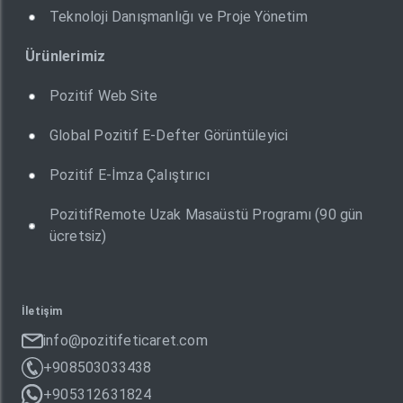
Teknoloji Danışmanlığı ve Proje Yönetim
Ürünlerimiz
Pozitif Web Site
Global Pozitif E-Defter Görüntüleyici
Pozitif E-İmza Çalıştırıcı
PozitifRemote Uzak Masaüstü Programı (90 gün
ücretsiz)
İletişim
info@pozitifeticaret.com
+908503033438
+905312631824