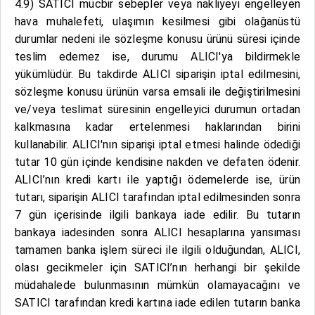
4.9) SATICI mücbir sebepler veya nakliyeyi engelleyen
hava muhalefeti, ulaşımın kesilmesi gibi olağanüstü
durumlar nedeni ile sözleşme konusu ürünü süresi içinde
teslim edemez ise, durumu ALICI'ya bildirmekle
yükümlüdür. Bu takdirde ALICI siparişin iptal edilmesini,
sözleşme konusu ürünün varsa emsali ile değiştirilmesini
ve/veya teslimat süresinin engelleyici durumun ortadan
kalkmasına kadar ertelenmesi haklarından birini
kullanabilir. ALICI'nın siparişi iptal etmesi halinde ödediği
tutar 10 gün içinde kendisine nakden ve defaten ödenir.
ALICI’nın kredi kartı ile yaptığı ödemelerde ise, ürün
tutarı, siparişin ALICI tarafından iptal edilmesinden sonra
7 gün içerisinde ilgili bankaya iade edilir. Bu tutarın
bankaya iadesinden sonra ALICI hesaplarına yansıması
tamamen banka işlem süreci ile ilgili olduğundan, ALICI,
olası gecikmeler için SATICI’nın herhangi bir şekilde
müdahalede bulunmasının mümkün olamayacağını ve
SATICI tarafından kredi kartına iade edilen tutarın banka