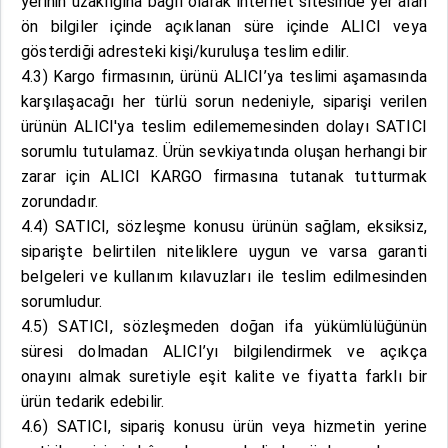
yerinin uzaklığına bağlı olarak internet sitesinde yer alan
ön bilgiler içinde açıklanan süre içinde ALICI veya
gösterdiği adresteki kişi/kuruluşa teslim edilir.
4.3) Kargo firmasının, ürünü ALICI’ya teslimi aşamasında
karşılaşacağı her türlü sorun nedeniyle, siparişi verilen
ürünün ALICI'ya teslim edilememesinden dolayı SATICI
sorumlu tutulamaz. Ürün sevkiyatında oluşan herhangi bir
zarar için ALICI KARGO firmasına tutanak tutturmak
zorundadır.
4.4) SATICI, sözleşme konusu ürünün sağlam, eksiksiz,
siparişte belirtilen niteliklere uygun ve varsa garanti
belgeleri ve kullanım kılavuzları ile teslim edilmesinden
sorumludur.
4.5) SATICI, sözleşmeden doğan ifa yükümlülüğünün
süresi dolmadan ALICI’yı bilgilendirmek ve açıkça
onayını almak suretiyle eşit kalite ve fiyatta farklı bir
ürün tedarik edebilir.
4.6) SATICI, sipariş konusu ürün veya hizmetin yerine