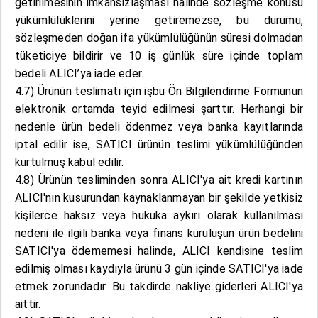
getirilmesinin imkânsızlaşması halinde sözleşme konusu
yükümlülüklerini yerine getiremezse, bu durumu,
sözleşmeden doğan ifa yükümlülüğünün süresi dolmadan
tüketiciye bildirir ve 10 iş günlük süre içinde toplam
bedeli ALICI’ya iade eder.
4.7) Ürünün teslimatı için işbu Ön Bilgilendirme Formunun
elektronik ortamda teyid edilmesi şarttır. Herhangi bir
nedenle ürün bedeli ödenmez veya banka kayıtlarında
iptal edilir ise, SATICI ürünün teslimi yükümlülüğünden
kurtulmuş kabul edilir.
4.8) Ürünün tesliminden sonra ALICI'ya ait kredi kartının
ALICI'nın kusurundan kaynaklanmayan bir şekilde yetkisiz
kişilerce haksız veya hukuka aykırı olarak kullanılması
nedeni ile ilgili banka veya finans kuruluşun ürün bedelini
SATICI'ya ödememesi halinde, ALICI kendisine teslim
edilmiş olması kaydıyla ürünü 3 gün içinde SATICI'ya iade
etmek zorundadır. Bu takdirde nakliye giderleri ALICI'ya
aittir.