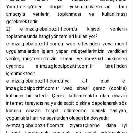
Yönetmeliği’nden doğan yükümlülüklerimizin ifası
amacıyla verilerin toplanması ve kullanılması
gerekmektedir.
2) e-imza.globalpozitif.com.tr kişisel verilerin
toplanmasında hangi yöntemleri kullanıyor?
e-imza.globalpozitif.com.tr web sitesinden veya mobil
uygulamalardan işlem yapan müşterilerimizin verdikleri
veriler, müşterilerimizin rızaları ve mevzuat hükümleri
uyarınca e-imza.globalpozitif.com.tr tarafından
işlenmektedir.
e-imza.globalpozitif.com.tr’ya ait olan e-
imza.globalpozitif.com.tr web sitesi çerez (cookie)
kullanan bir sitedir. Çerez; kullanılmakta olan cihazın
internet tarayıcısına ya da sabit diskine depolanarak söz
konusu cihazın tespit edilmesine olanak tanıyan,
çoğunlukla harf ve sayılardan oluşan bir dosyadır.
e-imza.globalpozitif.com.tr ziyaretçilerine daha iyi
hizmet verebilmek amacıyla ve yasal yükümlülüğü