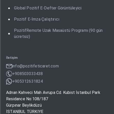
Global Pozitif E-Defter Görüntüleyici
Pozitif E-İmza Çalıştırıcı
PozitifRemote Uzak Masaüstü Programı (90 gün
ücretsiz)
İletişim
info@pozitifeticaret.com
+908503033438
+905312631824
Adnan Kahveci Mah Avrupa Cd. Kubist İstanbul Park
Residance No:108/187
Gürpınar Beylikdüzü
İSTANBUL TÜRKIYE