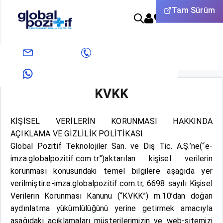
Tam Sürüm
0
Anasayfa
KVKK - Kişisel Verilerin Korunması Politikası
info@pozitifeticaret.com
+908503033438
KVKK
+905312631824
KİŞİSEL VERİLERİN KORUNMASI HAKKINDA
AÇIKLAMA VE GİZLİLİK POLİTİKASI
Global Pozitif Teknolojiler San. ve Dış Tic. A.Ş.’ne(“e-
imza.globalpozitif.com.tr”)aktarılan kişisel verilerin
korunması konusundaki temel bilgilere aşağıda yer
verilmiştir.e-imza.globalpozitif.com.tr, 6698 sayılı Kişisel
Verilerin Korunması Kanunu (“KVKK”) m.10’dan doğan
aydınlatma yükümlülüğünü yerine getirmek amacıyla
aşağıdaki açıklamaları müşterilerimizin ve web-sitemizi