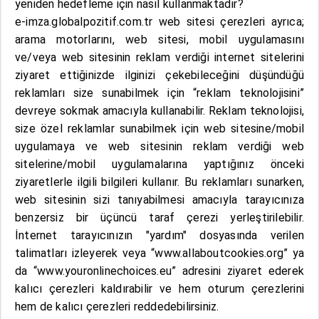
yeniden hedefleme için nasıl kullanmaktadır?
e-imza.globalpozitif.com.tr web sitesi çerezleri ayrıca;
arama motorlarını, web sitesi, mobil uygulamasını
ve/veya web sitesinin reklam verdiği internet sitelerini
ziyaret ettiğinizde ilginizi çekebileceğini düşündüğü
reklamları size sunabilmek için “reklam teknolojisini”
devreye sokmak amacıyla kullanabilir. Reklam teknolojisi,
size özel reklamlar sunabilmek için web sitesine/mobil
uygulamaya ve web sitesinin reklam verdiği web
sitelerine/mobil uygulamalarına yaptığınız önceki
ziyaretlerle ilgili bilgileri kullanır. Bu reklamları sunarken,
web sitesinin sizi tanıyabilmesi amacıyla tarayıcınıza
benzersiz bir üçüncü taraf çerezi yerleştirilebilir.
İnternet tarayıcınızın "yardım" dosyasında verilen
talimatları izleyerek veya “www.allaboutcookies.org” ya
da “www.youronlinechoices.eu” adresini ziyaret ederek
kalıcı çerezleri kaldırabilir ve hem oturum çerezlerini
hem de kalıcı çerezleri reddedebilirsiniz.