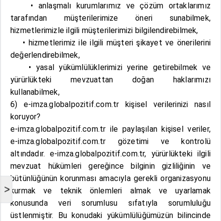
• anlaşmalı kurumlarımız ve çözüm ortaklarımız
tarafından müşterilerimize öneri sunabilmek,
hizmetlerimizle ilgili müşterilerimizi bilgilendirebilmek,
• hizmetlerimiz ile ilgili müşteri şikayet ve önerilerini
değerlendirebilmek,
• yasal yükümlülüklerimizi yerine getirebilmek ve
yürürlükteki mevzuattan doğan haklarımızı
kullanabilmek,
6) e-imza.globalpozitif.com.tr kişisel verilerinizi nasıl
koruyor?
e-imza.globalpozitif.com.tr ile paylaşılan kişisel veriler,
e-imza.globalpozitif.com.tr gözetimi ve kontrolü
altındadır. e-imza.globalpozitif.com.tr, yürürlükteki ilgili
mevzuat hükümleri gereğince bilginin gizliliğinin ve
bütünlüğünün korunması amacıyla gerekli organizasyonu
>
kurmak ve teknik önlemleri almak ve uyarlamak
konusunda veri sorumlusu sıfatıyla sorumluluğu
üstlenmiştir. Bu konudaki yükümlülüğümüzün bilincinde