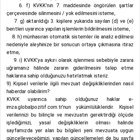
6. f) KVKK’nın 7. maddesinde öngörülen şartlar
çerçevesinde silinmesini / yok edilmesini isteme,
7. g) aktarıldığı 3. kişilere yukarıda sayılan (d) ve (e)
bentleri uyarınca yapılan işlemlerin bildirilmesini isteme,
8. h) münhasıran otomatik sistemler ile analiz edilmesi
nedeniyle aleyhinize bir sonucun ortaya çıkmasına itiraz
etme,
9. i) KVKK’ya aykırı olarak işlenmesi sebebiyle zarara
uğramanız hâlinde zararın giderilmesini talep etme
haklarına sahip olduğunuzu hatırlatmak isteriz.
9) Kişisel verilerle ilgili mevzuat değişikliklerinden nasıl
haberdar olabilirim?
KVKK uyarınca sahip olduğunuz haklar e-
imza.globalpozitif.com.tr’nun yükümlülükleridir. Kişisel
verilerinizi bu bilinçle ve mevzuatın gerektirdiği ölçüde
işlediğimizi, yasal değişikliklerin olması halinde
sayfamızda yer alan bu bilgileri yeni mevzuata uygun
güncelleyeceğimizi, yapılan güncellemeleri de bu sayfa