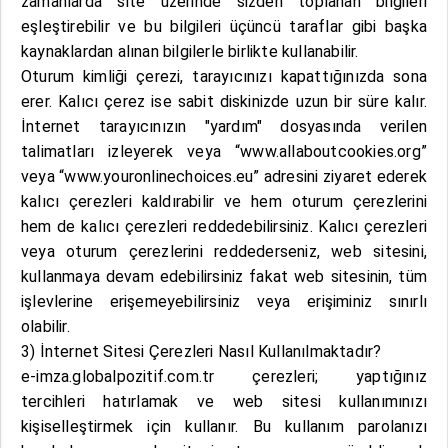
zamanlarda site üzerinde sizden toplanan bilgileri
eşleştirebilir ve bu bilgileri üçüncü taraflar gibi başka
kaynaklardan alınan bilgilerle birlikte kullanabilir.
Oturum kimliği çerezi, tarayıcınızı kapattığınızda sona
erer. Kalıcı çerez ise sabit diskinizde uzun bir süre kalır.
İnternet tarayıcınızın "yardım" dosyasında verilen
talimatları izleyerek veya “www.allaboutcookies.org”
veya “www.youronlinechoices.eu” adresini ziyaret ederek
kalıcı çerezleri kaldırabilir ve hem oturum çerezlerini
hem de kalıcı çerezleri reddedebilirsiniz. Kalıcı çerezleri
veya oturum çerezlerini reddederseniz, web sitesini,
kullanmaya devam edebilirsiniz fakat web sitesinin, tüm
işlevlerine erişemeyebilirsiniz veya erişiminiz sınırlı
olabilir.
3) İnternet Sitesi Çerezleri Nasıl Kullanılmaktadır?
e-imza.globalpozitif.com.tr çerezleri; yaptığınız
tercihleri hatırlamak ve web sitesi kullanımınızı
kişiselleştirmek için kullanır. Bu kullanım parolanızı